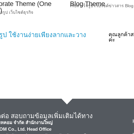
orate Theme (One
Blog Theme
เว็บสำเร็จรูป เว็บไซต์ข่าวสาร Blog
)
็จรูป เว็บไซต์ธุรกิจ
จรูป ใช้งานง่ายเพียงลากและวาง
คุณลูกค้าสอ
ค่ะ
่อ สอบถามข้อมูลเพิ่มเติมได้ทาง
อทคอม จำกัด สำนักงานใหญ่
 Co., Ltd. Head Office