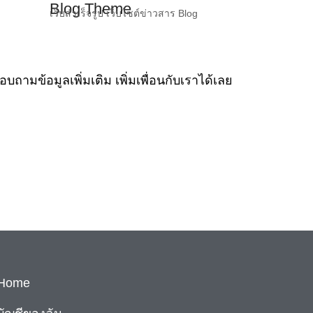
Blog Theme
เว็บสำเร็จรูป เว็บไซต์ข่าวสาร Blog
บถามข้อมูลเพิ่มเติม เพิ่มเพื่อนกับเราได้เลย
Home