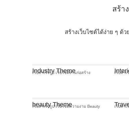
สร้าง
สร้างเว็บไซต์ได้ง่าย ๆ ด
Industry Theme
Inter
เว็บสำเร็จรูป เว็บไซต์งานก่อสร้าง
เว็บสำเร
beauty Theme
Trav
เว็บสำเร็จรูป เว็บไซต์ความงาม Beauty
เว็บสำเร็