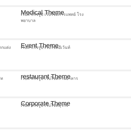
Medical Theme
เว็บสำเร็จรูป เว็บไซต์การแพทย์ โรง
พยาบาล
Event Theme
ตกแต่ง
เว็บสำเร็จรูป เว็บไซต์อีเว้นท์
restaurant Theme
์ท
เว็บสำเร็จรูป เว็บไซต์ร้านอาหาร
Corporate Theme
เว็บสำเร็จรูป เว็บไซต์ธุรกิจ