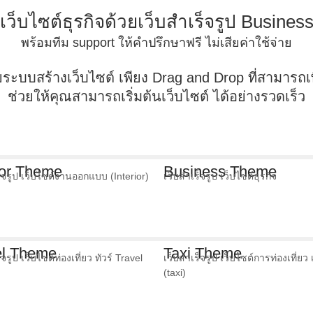
เว็บไซต์ธุรกิจด้วยเว็บสำเร็จรูป Busines
พร้อมทีม support ให้คำปรึกษาฟรี ไม่เสียค่าใช้จ่าย
้วยระบบสร้างเว็บไซต์ เพียง Drag and Drop ที่สามารถ
ช่วยให้คุณสามารถเริ่มต้นเว็บไซต์ ได้อย่างรวดเร็ว
ior Theme
Business Theme
็จรูป เว็บไซต์งานออกแบบ (Interior)
เว็บสำเร็จรูป เว็บไซต์ธุรกิจ
el Theme
Taxi Theme
จรูป เว็บไซต์ท่องเที่ยว ทัวร์ Travel
เว็บสำเร็จรูป เว็บไซต์การท่องเที่ยว
(taxi)