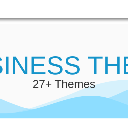
INESS T
27+ Themes