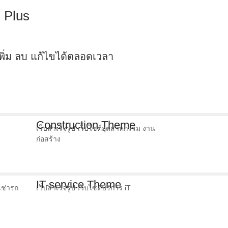
s Plus
เพิ่ม ลบ แก้ไขได้ตลอดเวลา
Construction Theme
เว็บสำเร็จรูป เว็บไซต์อุตสาหกรรม งาน
ก่อสร้าง
IT-service Theme
 เช่ารถ
เว็บสำเร็จรูป เว็บไซต์บริการ iT